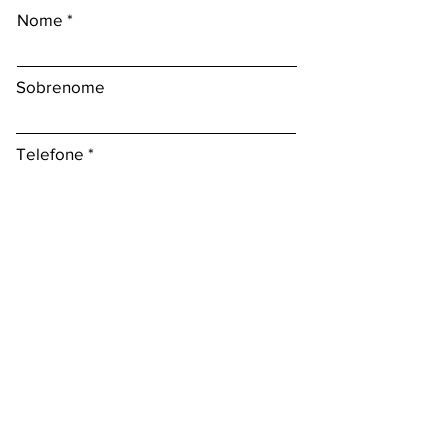
Nome
Sobrenome
Telefone
Email
Escreva o que você quer ou precisa :)
Enviar